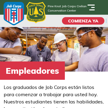
Skip
Pine Knot Job Corps Civilian
to
Conservation Center
Pine Knot Job Corps Civilian
main
Conservation Center
COMIENZA YA
content
Programas
Vida En El Campus
Universitario
Empleadores
Habilidades académicas
Viaje de la carrera
Los graduados de Job Corps están listos
para comenzar a trabajar para usted hoy.
Estudiar
Nuestros estudiantes tienen las habilidades,