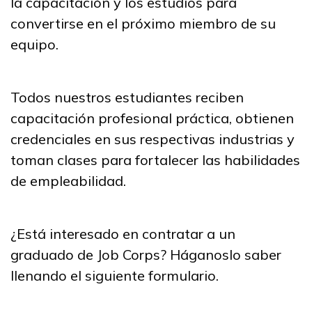
la capacitación y los estudios para
Programas de
convertirse en el próximo miembro de su
Entrenamiento
equipo.
Artes culinarias
Carpintería, Pre pasantía
Todos nuestros estudiantes reciben
capacitación profesional práctica, obtienen
Conservación forestal y
credenciales en sus respectivas industrias y
extinción de incendios
toman clases para fortalecer las habilidades
Mantenimiento:
de empleabilidad.
Reparación ligera, Pre
pasantía
¿Está interesado en contratar a un
Ver más ...
graduado de Job Corps? Háganoslo saber
llenando el siguiente formulario.
Aprender más